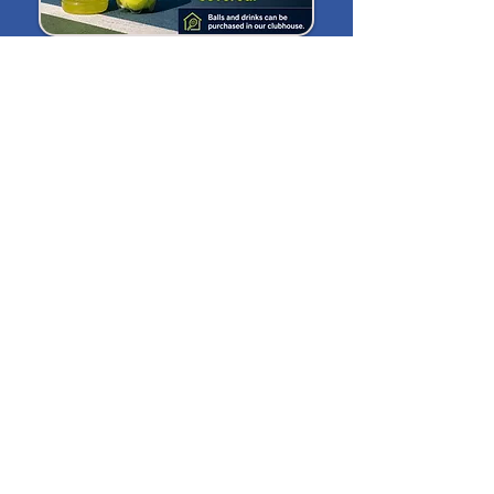
DES LEÇONS POUR
S'AMELIORER
Nous proposons des formations complètes et
des opportunités compétitives pour tous les
âges.
COURS
PARTICULIERS
Travaillez
individuellement
avec un coach qui
connaît vos forces
et vos faiblesses.
More Info