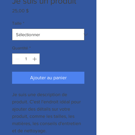
Je suis un produit
Prix
25,00 $
Taille
*
Quantité
*
Ajouter au panier
Je suis une description de 
produit. C'est l'endroit idéal pour 
ajouter des détails sur votre 
produit, comme les tailles, les 
matières, les conseils d'entretien 
et de nettoyage.