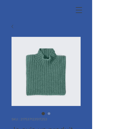
SKU : 217537123517253